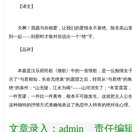
【译文】
天啊！我愿与你相爱，让我们的爱情永不衰绝。除非高山变
到一起——到那时才敢对你说出一个“绝”字。
【品评】
本篇是汉乐府民歌《饶歌》中的一首情歌，是一位痴情女子
示了“与君相知，长命无绝衰”的愿望之后，转而从“与君绝”的
绝”的条件：“山无陵，江水为竭”——山河消失了；“冬雷震震
一件荒谬，一件比一件离奇，根本不可能发生。这就把主人公生
这种独特的抒情方式准确地表达了热恋中人特有的绝对化心理。
文章录入：admin 责任编