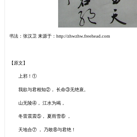
书法：张汉卫 来源于：http://zhwzhw.freehead.com
【原文】
上邪！①
我欲与君相知②， 长命③无绝衰。
山无陵④， 江水为竭，
冬雷震震⑤， 夏雨雪⑥ ，
天地合⑦ ， 乃敢⑧与君绝！