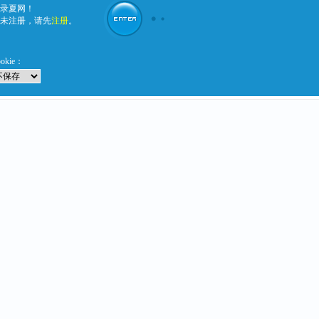
录夏网！
未注册，请先
注册
。
ookie：