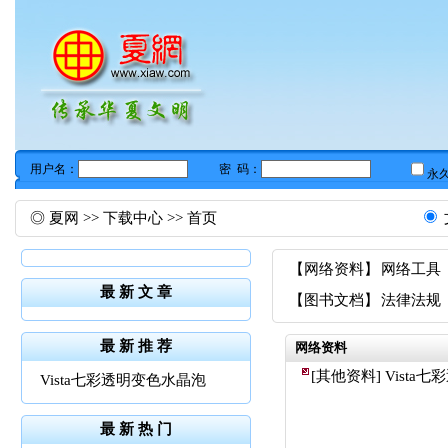
◎
夏网
>>
下载中心
>> 首页
【
网络资料
】
网络工具
最 新 文 章
【
图书文档
】
法律法规
最 新 推 荐
网络资料
[
其他资料
]
Vista
Vista七彩透明变色水晶泡
最 新 热 门